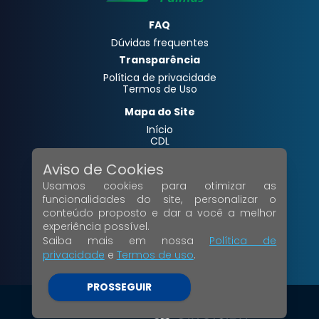
FAQ
Dúvidas frequentes
Transparência
Política de privacidade
Termos de Uso
Mapa do Site
Início
CDL
Notícias
Contato
Aviso de Cookies
Campanhas
Usamos cookies para otimizar as
Serviços
Galerias
funcionalidades do site, personalizar o
conteúdo proposto e dar a você a melhor
Acesso Interno
experiência possível.
Painel Administrativo
Saiba mais em nossa
Política de
Webmail
privacidade
e
Termos de uso
.
Siga-nos
PROSSEGUIR
© Copyright 2024 Todos os direitos reservados.
V.01.03.38